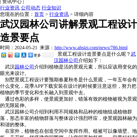
|
资讯中心
|
行业资讯
公司动态
行业知识
您现在的位置：
首页
>
行业资讯
> 详细内容
武汉园林公司讲解景观工程设计
造景要点
时间：2024-05-21
来源：
http://www.ahsizi.com/news/786.html
景观工程设计造景要点是什么呢？
武
更多
汉园林公司
介绍如下：
武汉
园林公司
介绍到植物是活的景观元素，所以应该用变化的
眼光来设计。
别墅景观工程设计要预期春夏秋冬是什么景观，一年五年会有
什么变化，花季APP下载安装在设计的时候要注意这些，努力把
植物的季节变化和生长融入到景观中去。
通过色彩的多样，使景观更加好，错落有致的植物被视为景观
的无限延伸。
武汉园林公司介绍到利用不同规格和品种的植物组成植物群
落，形态丰富的植物群落与整体设计强烈呼应，使景观园林融为
和谐的整体。
在室外，植物也在创造空间中发挥作用。植被可以像墙壁、地