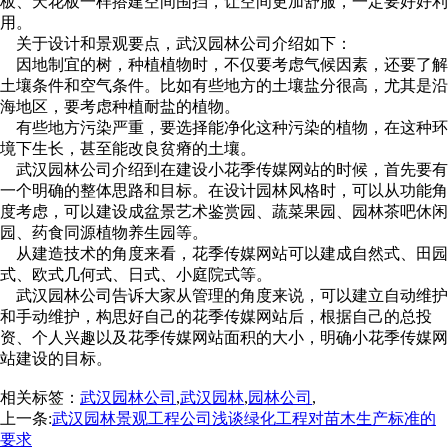
板、天花板一样搭建空间围挡，让空间更加舒服，一定要好好利
用。
关于设计和景观要点，武汉园林公司介绍如下：
因地制宜的树，种植植物时，不仅要考虑气候因素，还要了解
土壤条件和空气条件。比如有些地方的土壤盐分很高，尤其是沿
海地区，要考虑种植耐盐的植物。
有些地方污染严重，要选择能净化这种污染的植物，在这种环
境下生长，甚至能改良贫瘠的土壤。
武汉园林公司介绍到在建设小花季传媒网站的时候，首先要有
一个明确的整体思路和目标。在设计园林风格时，可以从功能角
度考虑，可以建设成盆景艺术鉴赏园、蔬菜果园、园林茶吧休闲
园、药食同源植物养生园等。
从建造技术的角度来看，花季传媒网站可以建成自然式、田园
式、欧式几何式、日式、小庭院式等。
武汉园林公司告诉大家从管理的角度来说，可以建立自动维护
和手动维护，构思好自己的花季传媒网站后，根据自己的总投
资、个人兴趣以及花季传媒网站面积的大小，明确小花季传媒网
站建设的目标。
相关标签：
武汉园林公司
,
武汉园林
,
园林公司
,
上一条:
武汉园林景观工程公司浅谈绿化工程对苗木生产标准的
要求