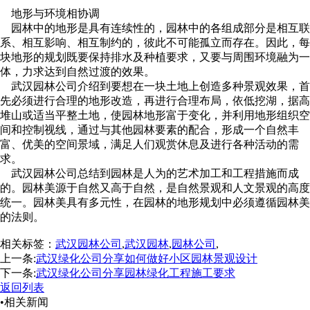
地形与环境相协调
园林中的地形是具有连续性的，园林中的各组成部分是相互联
系、相互影响、相互制约的，彼此不可能孤立而存在。因此，每
块地形的规划既要保持排水及种植要求，又要与周围环境融为一
体，力求达到自然过渡的效果。
武汉园林公司介绍到要想在一块土地上创造多种景观效果，首
先必须进行合理的地形改造，再进行合理布局，依低挖湖，据高
堆山或适当平整土地，使园林地形富于变化，并利用地形组织空
间和控制视线，通过与其他园林要素的配合，形成一个自然丰
富、优美的空间景域，满足人们观赏休息及进行各种活动的需
求。
武汉园林公司总结到园林是人为的艺术加工和工程措施而成
的。园林美源于自然又高于自然，是自然景观和人文景观的高度
统一。园林美具有多元性，在园林的地形规划中必须遵循园林美
的法则。
相关标签：
武汉园林公司
,
武汉园林
,
园林公司
,
上一条:
武汉绿化公司分享如何做好小区园林景观设计
下一条:
武汉绿化公司分享园林绿化工程施工要求
返回列表
•相关新闻