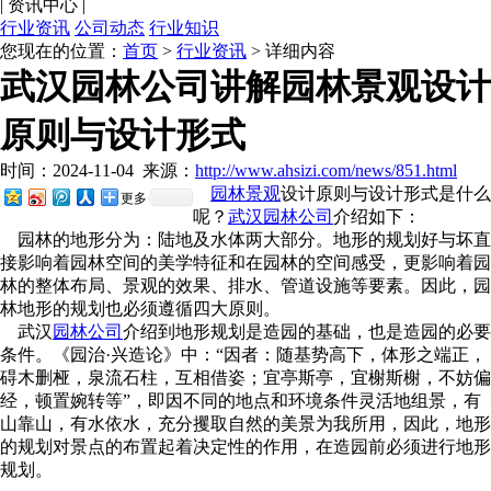
|
资讯中心
|
行业资讯
公司动态
行业知识
您现在的位置：
首页
>
行业资讯
> 详细内容
武汉园林公司讲解园林景观设计
原则与设计形式
时间：2024-11-04
来源：
http://www.ahsizi.com/news/851.html
园林景观
设计原则与设计形式是什么
更多
呢？
武汉园林公司
介绍如下：
园林的地形分为：陆地及水体两大部分。地形的规划好与坏直
接影响着园林空间的美学特征和在园林的空间感受，更影响着园
林的整体布局、景观的效果、排水、管道设施等要素。因此，园
林地形的规划也必须遵循四大原则。
武汉
园林公司
介绍到地形规划是造园的基础，也是造园的必要
条件。《园治·兴造论》中：“因者：随基势高下，体形之端正，
碍木删桠，泉流石柱，互相借姿；宜亭斯亭，宜榭斯榭，不妨偏
经，顿置婉转等”，即因不同的地点和环境条件灵活地组景，有
山靠山，有水依水，充分攫取自然的美景为我所用，因此，地形
的规划对景点的布置起着决定性的作用，在造园前必须进行地形
规划。