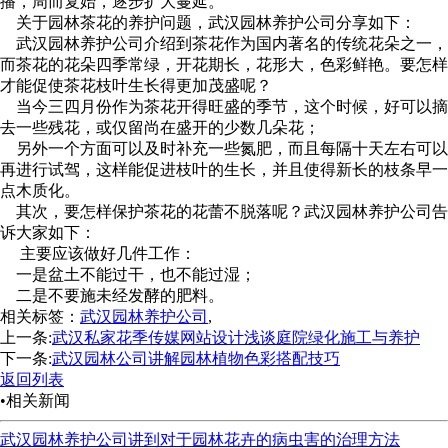
播，周而复始，逐步扩大蔓延。
关于园林茶花的养护问题，武汉园林养护公司分享如下：
武汉园林养护公司介绍到茶花作为国内著名的传统花朵之一，
而茶花的花朵四季常绿，开花期长，花形大，色彩鲜艳。要怎样
才能促使茶花枝叶生长得更加茂盛呢？
当今三四月份作为茶花开得旺盛的季节，这个时候，好可以摘
去一些残花，或仅留尚在盛开的少数几朵花；
另外一个方面可以及时补充一些氮肥，而且每隔十天左右可以
再进行试驾，这样能促进枝叶的生长，并且使得新长的枝条早一
点木质化。
其次，要怎样保护茶花的花蕾不脱落呢？武汉园林养护公司告
诉大家如下：
主要应该做好几件工作：
一是盆土不能过干，也不能过湿；
二是不要施未经发酵的肥料。
相关标签：
武汉园林养护公司
,
上一条:
武汉私家花季传媒网站设计浅谈庭院绿化施工与养护
下一条:
武汉园林公司讲解园林植物色彩搭配技巧
返回列表
•相关新闻
武汉园林养护公司讲到对于园林花卉的病虫害的治理方法