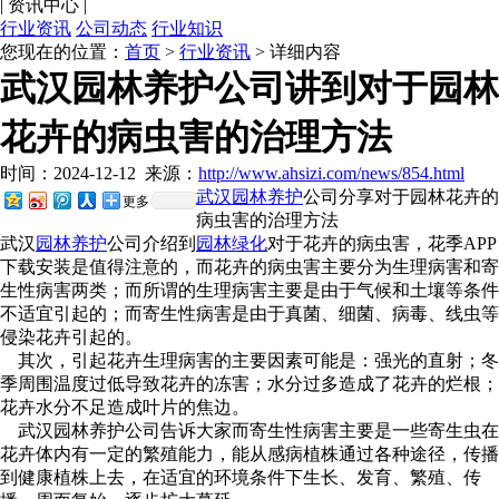
|
资讯中心
|
行业资讯
公司动态
行业知识
您现在的位置：
首页
>
行业资讯
> 详细内容
武汉园林养护公司讲到对于园林
花卉的病虫害的治理方法
时间：2024-12-12
来源：
http://www.ahsizi.com/news/854.html
武汉园林养护
公司分享对于园林花卉的
更多
病虫害的治理方法
武汉
园林养护
公司介绍到
园林绿化
对于花卉的病虫害，花季APP
下载安装是值得注意的，而花卉的病虫害主要分为生理病害和寄
生性病害两类；而所谓的生理病害主要是由于气候和土壤等条件
不适宜引起的；而寄生性病害是由于真菌、细菌、病毒、线虫等
侵染花卉引起的。
其次，引起花卉生理病害的主要因素可能是：强光的直射；冬
季周围温度过低导致花卉的冻害；水分过多造成了花卉的烂根；
花卉水分不足造成叶片的焦边。
武汉园林养护公司告诉大家而寄生性病害主要是一些寄生虫在
花卉体内有一定的繁殖能力，能从感病植株通过各种途径，传播
到健康植株上去，在适宜的环境条件下生长、发育、繁殖、传