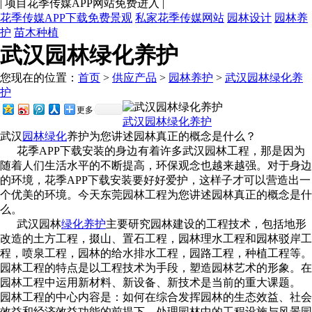
|
项目花季传媒APP网站免费进入
|
花季传媒APP下载免费景观
私家花季传媒网站
园林设计
园林养
护
苗木种植
武汉园林绿化养护
您现在的位置：
首页
>
供应产品
>
园林养护
>
武汉园林绿化养
护
更多
武汉园林绿化养护
武汉
园林绿化
养护为您讲述园林真正的概念是什么？
花季APP下载安装的身边有着许多武汉园林工程，那是因为
随着人们生活水平的不断提高，环保观念也越来越强。对于身边
的环境，花季APP下载安装要好好爱护，这样子才可以营造出一
个优美的环境。今天东莞园林工程为您讲述园林真正的概念是什
么。
武汉园林
绿化养护
主要研究园林建设的工程技术，包括地形
改造的土方工程，掇山、置石工程，园林理水工程和园林驳岸工
程，喷泉工程，园林的给水排水工程，园路工程，种植工程等。
园林工程的特点是以工程技术为手段，塑造园林艺术的形象。在
园林工程中运用新材料、新设备、新技术是当前的重大课题。
园林工程的中心内容是：如何在综合发挥园林的生态效益、社会
效益和经济效益功能的前提下，处理园林中的工程设施与风景园