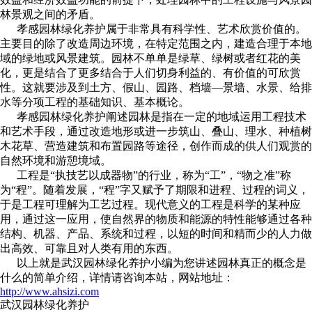
林景观之间的矛盾。
孝感园林绿化养护属于非常具有科学性、艺术欣赏价值的。
主要目的除了改造周边环境，在特定范围之内，建造合理于本地
域的绿地或风景建筑。园林不单单是绿草、绿树或者红花的美
化，更是结合了更多结合于人们切身利益的、有价值的可欣赏
性。这就要涉及到土方、假山、园路、档墙—景墙、水景、给排
水等分项工程的基础知识、基本概论。
孝感园林绿化养护阐述园林是指在一定的地域运用工程技术
和艺术手段，通过改造地形或进一步筑山、叠山、理水、种植树
木花草、营造建筑和布置园路等途径，创作而成的供人们观赏的
自然环境和游憩境域。
工程是“执技艺以成器物”的行业，称为“工”，“物之准”称
为“程”。随着发展，“程”字又赋予了期限和进程、过程的词义，
于是工程可理解为工艺过程。现代意义的工程是科学的某种应
用，通过这一应用，使自然界的物质和能源的特性能够通过各种
结构、机器、产品、系统和过程，以短的时间和精而少的人力做
出高效、可靠且对人类有用的东西。
以上就是武汉园林绿化养护小编为您讲述园林真正的概念是
什么的简单介绍，详情请咨询本站，网站地址：
http://www.ahsizi.com
武汉园林绿化养护