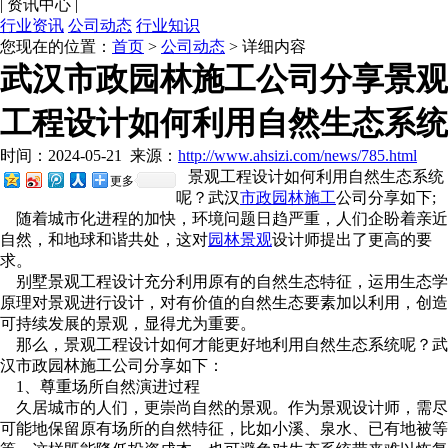
|
资讯中心
|
行业资讯
公司动态
行业知识
您现在的位置：
首页
>
公司动态
> 详细内容
武汉市政园林施工公司分享景观
工程设计如何利用自然生态系统
时间：2024-05-21
来源：
http://www.ahsizi.com/news/785.html
景观工程设计如何利用自然生态系统
更多
呢？武汉
市政园林施工
公司分享如下;
随着城市化进程的加快，环境问题日趋严重，人们企盼着亲近
自然，和地球和谐共处，这对
园林景观
设计师提出了更高的要
求。
别墅景观工程设计充分利用原有的自然生态特征，运用生态学
原理对景观进行设计，对有价值的自然生态要素加以利用，创造
可持续发展的景观，显得尤为重要。
那么，景观工程设计如何才能更好地利用自然生态系统呢？武
汉市政园林施工公司分享如下：
1、尊重场所自然演进过程
久居城市的人们，更崇尚自然的景观。作为景观设计师，需尽
可能地保留原有场所的自然特征，比如小溪、泉水、已有地被等