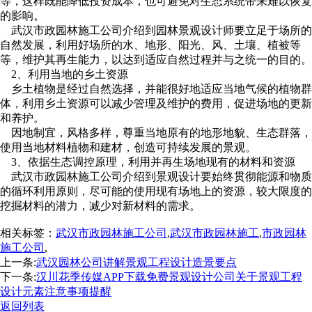
等，这样既能降低投资成本，也可避免对生态系统带来难以恢复
的影响。
武汉市政园林施工公司介绍到园林景观设计师要立足于场所的
自然发展，利用好场所的水、地形、阳光、风、土壤、植被等
等，维护其再生能力，以达到适应自然过程并与之统一的目的。
2、利用当地的乡土资源
乡土植物是经过自然选择，并能很好地适应当地气候的植物群
体，利用乡土资源可以减少管理及维护的费用，促进场地的更新
和养护。
因地制宜，风格多样，尊重当地原有的地形地貌、生态群落，
使用当地材料植物和建材，创造可持续发展的景观。
3、依据生态调控原理，利用并再生场地现有的材料和资源
武汉市政园林施工公司介绍到景观设计要始终贯彻能源和物质
的循环利用原则，尽可能的使用现有场地上的资源，较大限度的
挖掘材料的潜力，减少对新材料的需求。
相关标签：
武汉市政园林施工公司
,
武汉市政园林施工
,
市政园林
施工公司
,
上一条:
武汉园林公司讲解景观工程设计造景要点
下一条:
汉川花季传媒APP下载免费景观设计公司关于景观工程
设计元素注意事项提醒
返回列表