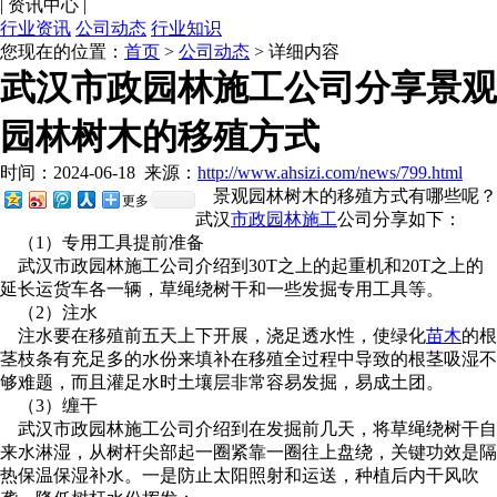
|
资讯中心
|
行业资讯
公司动态
行业知识
您现在的位置：
首页
>
公司动态
> 详细内容
武汉市政园林施工公司分享景观
园林树木的移殖方式
时间：2024-06-18
来源：
http://www.ahsizi.com/news/799.html
景观园林树木的移殖方式有哪些呢？
更多
武汉
市政园林施工
公司分享如下：
（1）专用工具提前准备
武汉市政园林施工公司介绍到30T之上的起重机和20T之上的
延长运货车各一辆，草绳绕树干和一些发掘专用工具等。
（2）注水
注水要在移殖前五天上下开展，浇足透水性，使绿化
苗木
的根
茎枝条有充足多的水份来填补在移殖全过程中导致的根茎吸湿不
够难题，而且灌足水时土壤层非常容易发掘，易成土团。
（3）缠干
武汉市政园林施工公司介绍到在发掘前几天，将草绳绕树干自
来水淋湿，从树杆尖部起一圈紧靠一圈往上盘绕，关键功效是隔
热保温保湿补水。一是防止太阳照射和运送，种植后内干风吹