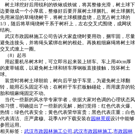
树土球挖好后用锐利的铁锹或铁锨，将其整修光滑，树土球下
边要做成一个小厚底，整修好后要开展树土球捆扎。树土球捆扎
先用淋湿的草绳绕树干，将树土球横腰盘绕，总宽占树土球的
1/3，随后将草绳绕树干系于树杆上，左右交叉式围绕，成网状
结构。
武汉市政园林施工公司告诉大家盘绕时要用劲，捆牢固，尽量
避免连接头，并将绳头紧绑在树的根处。再换粗细麻绳将树土球
交叉式缠上一圈。
（8）起吊
用起重机吊树木时，可立即吊起来装上轿车。车上用40cm厚
的麦草铺底，以避免树土球和轿车厚钢板直接接触，毁坏树土
球。
装货时将树土球朝前，树向后平放于车里，为避免树土球翻
转，能用石头固定不动；在树杆于车拦板触碰处，而用废弃的轮
胎和细麻绳固定不动。
当代一些新的风水学专家学者，依据大家对色调的心理状态风
俗习惯，明确提出了一些新的见解，她们觉得：红色代表火爆、
热情；绿色代表安全；黄色代表荣华富贵；黑色代表庄重；白色
代表清洁、庄严肃穆。花季APP下载安装在
园林景观
设计中能够
参照运用。
相关标签：
武汉市政园林施工公司
,
武汉市政园林施工
,
市政园林