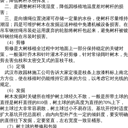
袭，降低树杆水份挥发；
二、是调整树杆环境湿度，降低因移殖地温度差对树杆的损
害；
三、是向缠绳位置浇灌可存储一定量的水份，使树杆尽量维持
潮湿；四是可维护树木在发掘运送种植中免遭机械设备损害。在
吊车钢丝绳吊装处运用废弃的轮胎将树杆包起来，避免树杆被镀
锌钢丝绳在吊装时损害。
（4）剪修
剪修是大树移植全过程中对地面上一部分保持稳定的关键对
策，一般落叶乔木和针叶灌木不好剪修，针对常绿阔叶树木，先
剪去害虫枝和太密交叉式的盲枝干枝。
（5）定项
武汉市政园林施工公司告诉大家定项是枝条上放漆料标上南北
方方位，使在移殖时仍能维持它原来的方位，以考虑它对光线的
规定。
（6）发掘
树木发掘时关键所在维护树土球经久不散，一般是所带土球的
直徑是树杆直徑的810倍，树土球的的高度为直徑的70%上下，
树土球过大非常容易散，树土球过小不易存活。基坑开挖时适度
扩大基坑开挖总面积，由内向型外产生一定的倾斜度，要安明确
的直徑往下发掘，定要竖直，左右宽度一致呈桶形。
（7）树土球的整修和包裝