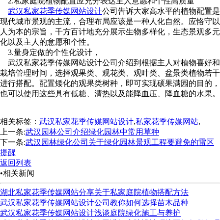
2.私家庭院植物配置应充分表达主人意愿和个性高质量
武汉私家花季传媒网站设计
公司告诉大家高水平的植物配置是
现代城市景观的主流，合理布局应该是一种人化自然。应恪守以
人为本的宗旨，千方百计地充分展示生物多样化，生态景观多元
化以及主人的意愿和个性。
3.量身定做的个性化设计，
武汉私家花季传媒网站设计公司介绍到根据主人对植物喜好和
栽培管理时间，选择观果类、观花类、观叶类、盆景类植物若干
进行搭配。配置矮化的观果类树种，即可实现硕果满园的目的，
也可以使用这些具有低糖、清热以及能降血压、降血糖的水果。
相关标签：
武汉私家花季传媒网站设计
,
私家花季传媒网站
,
上一条:
武汉园林公司介绍绿化园林中常用草种
下一条:
武汉园林绿化公司关于绿化园林景观工程要避免的雷区
提醒
返回列表
•相关新闻
湖北私家花季传媒网站分享关于私家庭院植物搭配方法
武汉私家花季传媒网站设计公司教你如何选择苗木品种
武汉私家花季传媒网站设计浅谈庭院绿化施工与养护