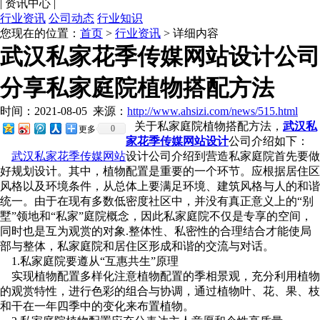
|
资讯中心
|
行业资讯
公司动态
行业知识
您现在的位置：
首页
>
行业资讯
> 详细内容
武汉私家花季传媒网站设计公司
分享私家庭院植物搭配方法
时间：2021-08-05
来源：
http://www.ahsizi.com/news/515.html
关于私家庭院植物搭配方法，
武汉私
0
更多
家花季传媒网站设计
公司介绍如下：
武汉私家花季传媒网站
设计公司介绍到营造私家庭院首先要做
好规划设计。其中，植物配置是重要的一个环节。应根据居住区
风格以及环境条件，从总体上要满足环境、建筑风格与人的和谐
统一。由于在现有多数低密度社区中，并没有真正意义上的“别
墅”领地和“私家”庭院概念，因此私家庭院不仅是专享的空间，
同时也是互为观赏的对象.整体性、私密性的合理结合才能使局
部与整体，私家庭院和居住区形成和谐的交流与对话。
1.私家庭院要遵从“互惠共生”原理
实现植物配置多样化注意植物配置的季相景观，充分利用植物
的观赏特性，进行色彩的组合与协调，通过植物叶、花、果、枝
和干在一年四季中的变化来布置植物。