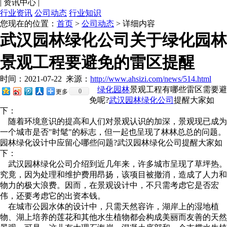
|
资讯中心
|
行业资讯
公司动态
行业知识
您现在的位置：
首页
>
公司动态
> 详细内容
武汉园林绿化公司关于绿化园林
景观工程要避免的雷区提醒
时间：2021-07-22
来源：
http://www.ahsizi.com/news/514.html
绿化园林
景观工程有哪些雷区需要避
0
更多
免呢?
武汉园林绿化公司
提醒大家如
下：
随着环境意识的提高和人们对景观认识的加深，景观现已成为
一个城市是否"时髦"的标志，但一起也呈现了林林总总的问题。
园林绿化设计中应留心哪些问题?武汉园林绿化公司提醒大家如
下：
武汉园林绿化公司介绍到近几年来，许多城市呈现了草坪热。
究竟，因为处理和维护费用昂扬，该项目被撤消，造成了人力和
物力的极大浪费。因而，在景观设计中，不只需考虑它是否宏
伟，还要考虑它的出资本钱。
在城市公园水体的设计中，只需天然容许，湖岸上的湿地植
物、湖上培养的莲花和其他水生植物都会构成美丽而友善的天然