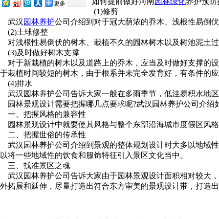
如何提前做好河南
园林绿化
养护预防措
更多
(1)修剪
武汉
园林养护
公司介绍到对于冠大荫浓的乔木、浅根性易倒伏的树木
(2)土球修整
对浅根性易倒伏的树木、栽植不久的园林树木以及树池泥土过低的苗木
(3)及时做好树木支撑
对于新栽植的树木以及道路上的乔木，应当及时做好支撑的设立工作
于栽植时间较短的树木，由于根系并未完全发育好，有条件的应
(4)排水
武汉园林养护公司告诉大家一般在多雨季节，低洼易积水地区
园林景观设计需要把握哪几点要求呢?
武汉园林养护公司介绍如下
一、把握风格的兼容性
园林景观设计中就要使其风格与整个东部沿海城市度假区风格相互兼容
二、把握世俗的传承性
武汉园林养护公司介绍到景观的整体规划设计时大多以地域性为主
以将一些地域性的饮食和服饰特征引入景区文化当中。
三、找准景区之魂
武汉园林养护公司告诉大家由于园林景观设计面积相对较大，所
外拓展和延伸，尽量打造出符合东方审美的景观设计带，打造出