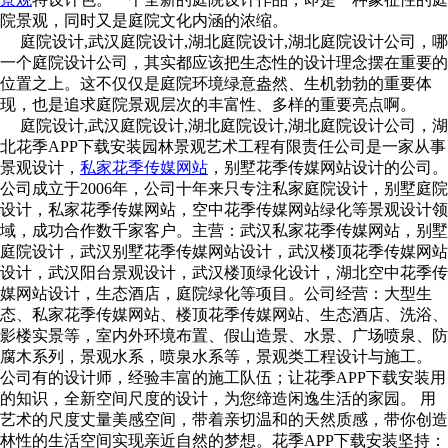
院景观，同时又是庭院文化内涵的浓缩。
庭院设计,武汉庭院设计,湖北庭院设计,湖北庭院设计公司，哪
一个庭院设计公司，其实都应该把生态性的设计理念摆在重要的
位置之上。这不仅仅是庭院环境绿意盎然、生机勃勃的重要体
现，也是追求庭院景观层次的丰富性、多样的重要亮点啊。
庭院设计,武汉庭院设计,湖北庭院设计,湖北庭院设计公司，湖
北花季APP下载安装园林景观艺术工程有限责任公司是一家从事
景观设计，
私家花季传媒网站
，别墅花季传媒网站设计的公司。
公司成立于2006年，公司十年来只专注私家庭院设计，别墅庭院
设计，私家花季传媒网站，空中花季传媒网站绿化等景观设计领
域，成功合作数千家客户。主营：武汉私家花季传媒网站，别墅
庭院设计，武汉别墅花季传媒网站设计，武汉楼顶花季传媒网站
设计，武汉阳台景观设计，武汉楼顶绿化设计，湖北空中花季传
媒网站设计，生态酒店，庭院绿化等项目。公司经营：大型生
态、私家花季传媒网站、楼顶花季传媒网站、生态酒店、洗浴、
影楼实景等，室内外环境布置、假山造景、水景、广场喷泉、防
腐木系列，景观水系，喷泉水系等，景观类工程设计与施工。
公司有的设计师，经验丰富的施工队伍；让花季APP下载安装用
的知识，全新空间尺度的设计，为您缔造闲逸生活的家园。 用
艺术的尺度丈量美感空间，带着亲切温和的天然质感，带你创造
林性的生活空间实现亲近自然的梦想。花季APP下载安装坚持：