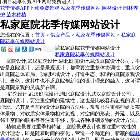
|
项目花季传媒APP网站免费进入
|
花季传媒APP下载免费景观
私家花季传媒网站
园林设计
园林养
护
苗木种植
私家庭院花季传媒网站设计
您现在的位置：
首页
>
供应产品
>
私家花季传媒网站
>
私家庭
院花季传媒网站设计
更多
私家庭院花季传媒网站设计
庭院设计,武汉庭院设计,湖北庭院设计,武汉庭院设计公司，不
管是庭院设计，还是景观设计，都需要注重整体协调性，重点突
出庭院总体布局、功能区域设计，打造生态、和谐的庭院景观设
计。当然，这其中也不乏庭院创新性的设计理念的融入，这可谓
是庭院景观的灵魂所在啊。
庭院设计,武汉庭院设计,湖北庭院设计,武汉庭院设计公司，
庭院的设计，要注重空间的延续性，这也是比较容易忽视的设计
理念。尤其是当前的设计庭院的方法中，常常只注重那些硬质实
体景物，对软质实体景物相对忽视，对空间的形态、外延，以及
邻里空间的联系等等注重不够，形成各种堆砌景物的设计方法。
植物造景要注重季相特征，庭院景观设计也要注重时效性的
设计理念，即是随着时间的变化，营造一个稳定的、新颖的
园林
景观
特设计色。一个全新的庭院设计作品，即是一种象征性的庭