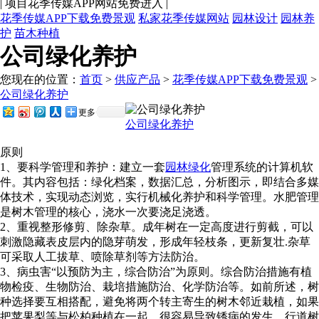
|
项目花季传媒APP网站免费进入
|
花季传媒APP下载免费景观
私家花季传媒网站
园林设计
园林养
护
苗木种植
公司绿化养护
您现在的位置：
首页
>
供应产品
>
花季传媒APP下载免费景观
>
公司绿化养护
更多
公司绿化养护
原则
1
、要科学管理和养护：建立一套
园林绿化
管理系统的计算机软
件。其内容包括：绿化档案，数据汇总，分析图示，即结合多媒
体技术，实现动态浏览，实行机械化养护和科学管理。水肥管理
是树木管理的核心，浇水一次要浇足浇透。
2
、重视整形修剪、除杂草。成年树在一定高度进行剪截，可以
刺激隐藏表皮层内的隐芽萌发，形成年轻枝条，更新复壮
.
杂草
可采取人工拔草、喷除草剂等方法防治。
3
、病虫害“以预防为主，综合防治”为原则。综合防治措施有植
物检疫、生物防治、栽培措施防治、化学防治等。如前所述，树
种选择要互相搭配，避免将两个转主寄生的树木邻近栽植，如果
把苹果梨等与松柏种植在一起，很容易导致锈病的发生。行道树