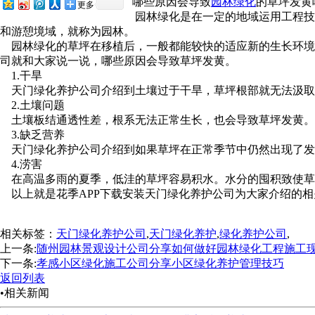
哪些原因会导致
园林绿化
的草坪发黄呢
更多
园林绿化是在一定的地域运用工程技术和艺术
和游憩境域，就称为园林。
园林绿化的草坪在移植后，一般都能较快的适应新的生长环境
司就和大家说一说，哪些原因会导致草坪发黄。
1.干旱
天门绿化养护公司介绍到土壤过于干旱，草坪根部就无法汲取到充足的
2.土壤问题
土壤板结通透性差，根系无法正常生长，也会导致草坪发黄。这
3.缺乏营养
天门绿化养护公司介绍到如果草坪在正常季节中仍然出现了发黄的现象
4.涝害
在高温多雨的夏季，低洼的草坪容易积水。水分的囤积致使草坪根
以上就是花季APP下载安装天门绿化养护公司为大家介绍的相关于哪
相关标签：
天门绿化养护公司
,
天门绿化养护
,
绿化养护公司
,
上一条:
随州园林景观设计公司分享如何做好园林绿化工程施工
下一条:
孝感小区绿化施工公司分享小区绿化养护管理技巧
返回列表
•相关新闻