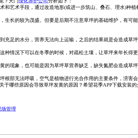
？天门
绿化养护公司
分析如下：
手段，通过改造地形(或进一步筑山、叠石、理水
，生长的较为茂盛。但要是后期不注意草坪的基础维护，
水分，营养无法向上运输，之后的结果就是会造成草坪草不
种情况下可以在冬季的时候，对疏松土壤，让草坪来年长得更加
，也可能是因为草坪草营养缺乏，缺失氮肥会造成草坪发黄
部无法呼吸，空气是植物进行光合作用的主要条件，涝害会导致草
些原因会导致草坪发黄的原因？希望花季APP下载安装的介绍能
现场管理