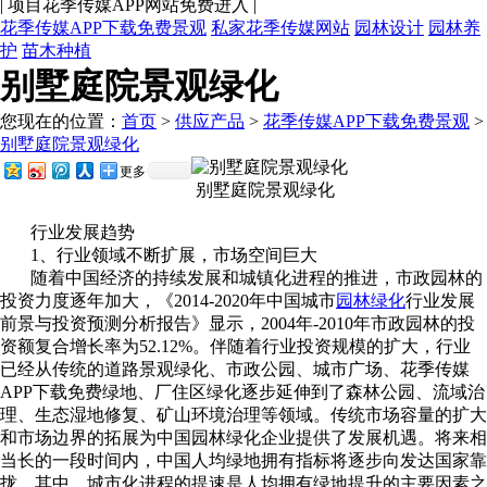
|
项目花季传媒APP网站免费进入
|
花季传媒APP下载免费景观
私家花季传媒网站
园林设计
园林养
护
苗木种植
别墅庭院景观绿化
您现在的位置：
首页
>
供应产品
>
花季传媒APP下载免费景观
>
别墅庭院景观绿化
更多
别墅庭院景观绿化
行业发展趋势
1
、行业领域不断扩展，市场空间巨大
随着中国经济的持续发展和城镇化进程的推进，市政园林的
投资力度逐年加大，《
2014-2020
年中国城市
园林绿化
行业发展
前景与投资预测分析报告》显示，
2004
年
-2010
年市政园林的投
资额复合增长率为
52.12%
。伴随着行业投资规模的扩大，行业
已经从传统的道路景观绿化、市政公园、城市广场、花季传媒
APP下载免费绿地、厂住区绿化逐步延伸到了森林公园、流域治
理、生态湿地修复、矿山环境治理等领域。传统市场容量的扩大
和市场边界的拓展为中国园林绿化企业提供了发展机遇。将来相
当长的一段时间内，中国人均绿地拥有指标将逐步向发达国家靠
拢，其中，城市化进程的提速是人均拥有绿地提升的主要因素之