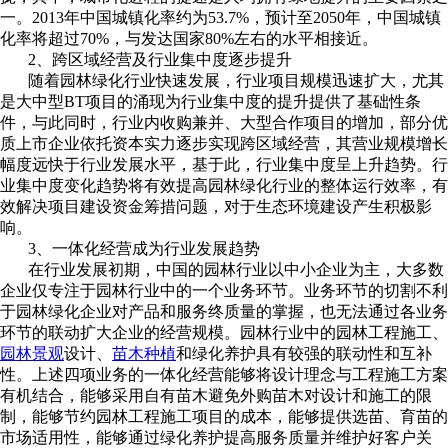
一。
2013
年中国城镇化率约为
53.7%
，预计至
2050
年，中国城镇
化率将超过
70%
，与发达国家
80%
左右的水平相接近。
2
、跨区域经营及行业集中度逐步提升
随着园林绿化行业快速发展，行业项目规模迅速扩大，尤其
是大中型
BT
项目的涌现为行业集中度的提升提供了基础性条
件，与此同时，行业内收购兼并、大型合作项目的增加，部分优
质上市企业依托资本实力逐步实现跨区域经营，其营业规模增长
幅度远快于行业发展水平，基于此，行业集中度呈上升趋势。行
业集中度变化趋势将有效提高园林绿化行业的整体运行效率，有
效解决项目建设资金筹措问题，对于生态环境建设产生积极影
响。
3
、一体化经营成为行业发展趋势
在行业发展初期，中国的园林行业以中小企业为主，大多数
企业仅专注于园林行业中的一个业务环节。业务环节的切割不利
于园林绿化企业对产品和服务终质量的掌握，也无法通过各业务
环节的联动扩大企业的经营规模。园林行业中的园林工程施工、
园林景观
设计、
苗木种植
和绿化养护具有较强的联动性和互补
性。上述四项业务的一体化经营能够将设计理念与工程施工方案
有机结合，能够采用自有苗木避免外购苗木对设计和施工的限
制，能够节约园林工程施工项目的成本，能够提供选苗、育苗的
市场适用性，能够通过绿化养护提高服务质量并维护好客户关