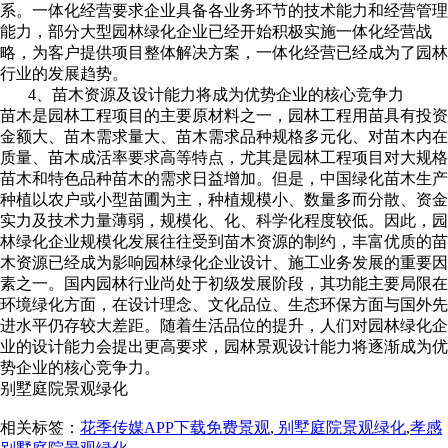
系。一体化经营要求企业具备各业务环节的技术能力和经营管理
能力，部分大型园林绿化企业已经开始积极实施一体化经营战
略，为客户提供项目整体解决方案，一体化经营已经成为了园林
行业的发展趋势。
4
、苗木资源及设计能力将成为优势企业的核心竞争力
苗木是园林工程项目的主要原材料之一，园林工程用苗具有投资
金额大、苗木需求量大、苗木需求品种规格多元化、对苗木内在
质量、苗木成活率要求高等特点，尤其是园林工程项目对大规格
苗木和特色品种苗木的需求日益增加。但是，中国绿化苗木生产
种植以农户或小型苗圃为主，种植规模小、数量多而分散、资金
实力及技术力量薄弱，规模化、化、科学化程度较低。因此，园
林绿化企业规模化发展往往受到苗木资源的制约，丰富优质的苗
木资源已经成为影响园林绿化企业设计、施工业务发展的重要因
素之一。国内园林行业尚处于初级发展阶段，其功能主要局限在
环境绿化方面，在设计理念、文化品位、生态环保方面与国外先
进水平仍存较大差距。随着生活品位的提升，人们对园林绿化企
业的设计能力会提出更高要求，园林景观设计能力将逐渐成为优
势企业的核心竞争力。
别墅庭院景观绿化
相关标签：
花季传媒APP下载免费景观
,
别墅庭院景观绿化
,
孝感