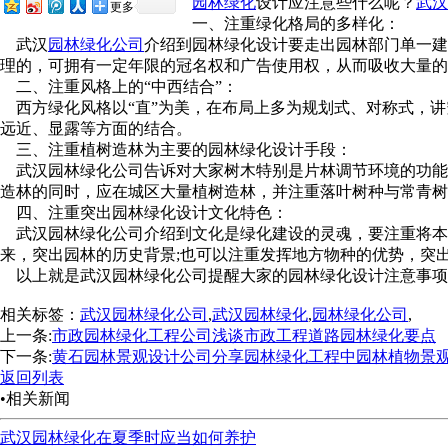
园林绿化
设计应注意些什么呢？
武汉
更多
一、注重绿化格局的多样化：
武汉
园林绿化公司
介绍到园林绿化设计要走出园林部门单一建设与管
理的，可拥有一定年限的冠名权和广告使用权，从而吸收大量的绿
二、注重风格上的“中西结合”：
西方绿化风格以“直”为美，在布局上多为规划式、对称式，
远近、显露等方面的结合。
三、注重植树造林为主要的园林绿化设计手段：
武汉园林绿化公司告诉对大家树木特别是片林调节环境的功能比草坪、
造林的同时，应在城区大量植树造林，并注重落叶树种与常青树种的比例
四、注重突出园林绿化设计文化特色：
武汉园林绿化公司介绍到文化是绿化建设的灵魂，要注重将本地文化
来，突出园林的历史背景;也可以注重发挥地方物种的优势
以上就是武汉园林绿化公司提醒大家的园林绿化设计注意事项，希望
相关标签：
武汉园林绿化公司
,
武汉园林绿化
,
园林绿化公司
,
上一条:
市政园林绿化工程公司浅谈市政工程道路园林绿化要点
下一条:
黄石园林景观设计公司分享园林绿化工程中园林植物景
返回列表
•相关新闻
武汉园林绿化在夏季时应当如何养护