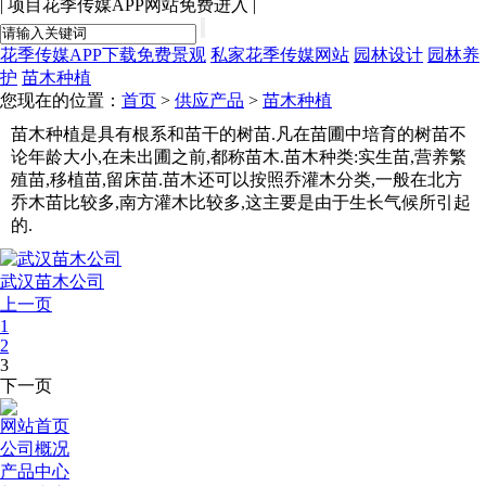
|
项目花季传媒APP网站免费进入
|
花季传媒APP下载免费景观
私家花季传媒网站
园林设计
园林养
护
苗木种植
您现在的位置：
首页
>
供应产品
>
苗木种植
苗木种植是具有根系和苗干的树苗.凡在苗圃中培育的树苗不
论年龄大小,在未出圃之前,都称苗木.苗木种类:实生苗,营养繁
殖苗,移植苗,留床苗.苗木还可以按照乔灌木分类,一般在北方
乔木苗比较多,南方灌木比较多,这主要是由于生长气候所引起
的.
武汉苗木公司
上一页
1
2
3
下一页
网站首页
公司概况
产品中心