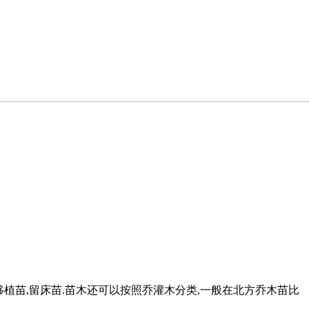
移植苗,留床苗.苗木还可以按照乔灌木分类,一般在北方乔木苗比