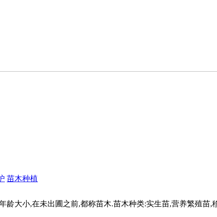
护
苗木种植
龄大小,在未出圃之前,都称苗木.苗木种类:实生苗,营养繁殖苗,