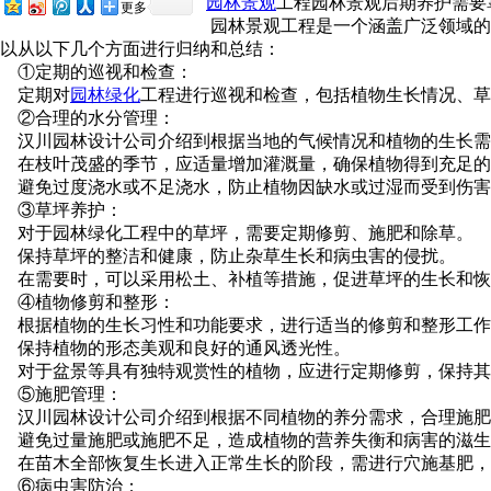
园林景观
工程园林景观后期养护需要掌
更多
园林景观工程是一个涵盖广泛领域的综合性工
以从以下几个方面进行归纳和总结：
①定期的巡视和检查：
定期对
园林绿化
工程进行巡视和检查，包括植物生长情况、草坪
②合理的水分管理：
汉川园林设计公司介绍到根据当地的气候情况和植物的生长需求
在枝叶茂盛的季节，应适量增加灌溉量，确保植物得到充足的水分
避免过度浇水或不足浇水，防止植物因缺水或过湿而受到伤害
③草坪养护：
对于园林绿化工程中的草坪，需要定期修剪、施肥和除草。
保持草坪的整洁和健康，防止杂草生长和病虫害的侵扰。
在需要时，可以采用松土、补植等措施，促进草坪的生长和恢复
④植物修剪和整形：
根据植物的生长习性和功能要求，进行适当的修剪和整形工作
保持植物的形态美观和良好的通风透光性。
对于盆景等具有独特观赏性的植物，应进行定期修剪，保持其
⑤施肥管理：
汉川园林设计公司介绍到根据不同植物的养分需求，合理施肥
避免过量施肥或施肥不足，造成植物的营养失衡和病害的滋生
在苗木全部恢复生长进入正常生长的阶段，需进行穴施基肥
⑥病虫害防治：