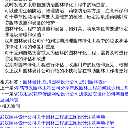
及时发现并采取措施防治园林绿化工程中的病虫害。
可以使用生物防治、物理防治、药物防治等方法，注意环保和
对于季节性花坛等需要大量维护的植物，应定期喷洒药物以有效
⑦园林设施和设备的维护：
园林绿化工程中的设施和设备，如灯具、喷泉等也需要进行定
⑧垃圾清理和保洁：
汉川园林设计公司介绍到定期清理园林绿化工程中的垃圾和落叶，
⑨绿化工程的修复和重建：
对于受到自然灾害或人为破坏的园林绿化工程，需要及时进行修复和
⑩定期的评估和改进：
定期对园林绿化工程进行评估，收集用户的反馈和意见，根据情
以上汉川园林设计公司介绍的小技巧旨在帮助园林工作者更好地进行
相关标签：
园林设计
,
汉川园林设计公司
,
汉川园林设计
,
上一条:
孝感市政园林工程公司分享市政园林工程如何减少施工
下一条:
武汉私家花季传媒网站设计公司浅谈庭院设计如何与自
返回列表
•相关新闻
武汉园林设计公司关于园林工程施工图设计注意事项
武汉园林设计公司关于园林工程施工图设计注意事项提醒