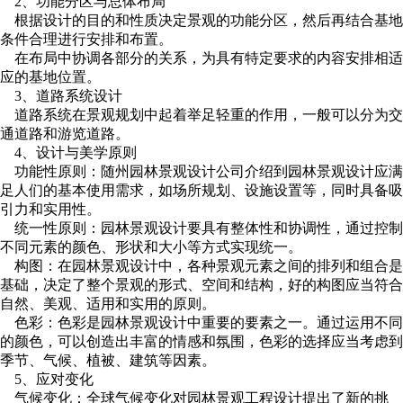
2、功能分区与总体布局
根据设计的目的和性质决定景观的功能分区，然后再结合基地
条件合理进行安排和布置。
在布局中协调各部分的关系，为具有特定要求的内容安排相适
应的基地位置。
3、道路系统设计
道路系统在景观规划中起着举足轻重的作用，一般可以分为交
通道路和游览道路。
4、设计与美学原则
功能性原则：随州园林景观设计公司介绍到园林景观设计应满
足人们的基本使用需求，如场所规划、设施设置等，同时具备吸
引力和实用性。
统一性原则：园林景观设计要具有整体性和协调性，通过控制
不同元素的颜色、形状和大小等方式实现统一。
构图：在园林景观设计中，各种景观元素之间的排列和组合是
基础，决定了整个景观的形式、空间和结构，好的构图应当符合
自然、美观、适用和实用的原则。
色彩：色彩是园林景观设计中重要的要素之一。通过运用不同
的颜色，可以创造出丰富的情感和氛围，色彩的选择应当考虑到
季节、气候、植被、建筑等因素。
5、应对变化
气候变化：全球气候变化对园林景观工程设计提出了新的挑