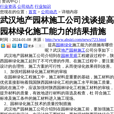
|
资讯中心
|
行业资讯
公司动态
行业知识
您现在的位置：
首页
>
公司动态
> 详细内容
武汉地产园林施工公司浅谈提高
园林绿化施工能力的结果措施
时间：2024-01-08
来源：
http://www.ahsizi.com/news/723.html
提高
园林绿化
施工能力的措施有哪些
0
更多
呢？武汉
地产园林施工
公司分享如下：
武汉地产园林施工公司介绍到在
园林景观
工程建设过程中，陕
西园林绿化施工起到了不可代替的作用。在施工过程中，要注重
设计的合理性、施工方案的可行性，从而使绿化效果得到改善。
1、加强对园林绿化施工材料的审核
在园林绿化工程施工中，施工材料是重要的基础，施工材料的
优劣直接影响着我国陕西园林绿化工程的施工水平和施工质量。
因此在施工中，应该加强对陕西园林绿化工程施工材料的审核，
提升材料的质量，有效地进行材料的筛选及检查，杜 符合施工
标准及施工条件的施工材料进入施工现场。
2、园林绿化施工技术的质量控制措施
武汉地产园林施工公司介绍到在园林绿化施工前，要加强施工