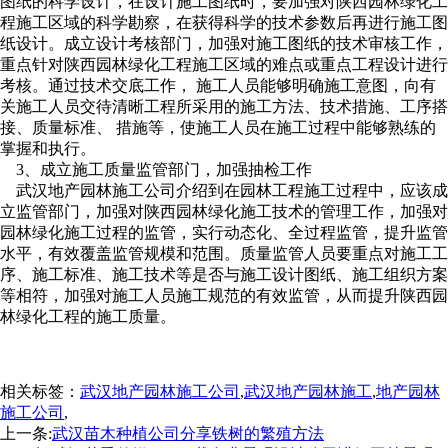
图纸的科学设计，在设计施工图纸时，要加强对陕西园林绿化工
程施工区域的科学勘察，在获得科学的技术参数后再进行施工图
纸设计。成立设计考核部门，加强对施工图纸的技术审核工作，
重点针对陕西园林绿化工程施工区域的难点或重点工程设计进行
考核。通过技术交底工作， 施工人员能够明确施工意图，向有
关施工人员交待清晰工程所采用的施工方法、技术措施、工序搭
接、质量标准、 措施等，使施工人员在施工过程中能够熟练的
掌握和执行。
3、成立施工质量监管部门，加强抽检工作
武汉地产园林施工公司介绍到在园林工程施工过程中，应该成
立监管部门，加强对陕西园林绿化施工技术的管理工作，加强对
园林绿化施工过程的监管，实行动态化、全过程监管，提升监管
水平，有效覆盖监管规模和范围。质量监管人员要重点对施工工
序、施工标准、施工技术等是否与施工设计图纸、施工组织方案
等相符，加强对施工人员施工规范的有效监管，从而提升陕西园
林绿化工程的施工质量。
相关标签：
武汉地产园林施工公司
,
武汉地产园林施工
,
地产园林
施工公司
,
上一条:
武汉苗木种植公司分享铁树的繁殖方法