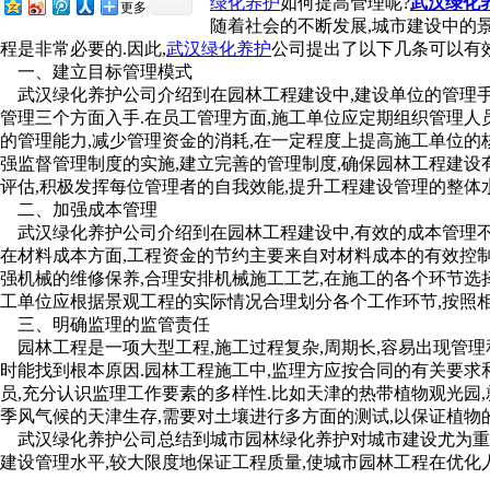
绿化养护
如何提高管理呢?
武汉绿化
更多
随着社会的不断发展,城市建设中的景
程是非常必要的.因此,
武汉绿化养护
公司提出了以下几条可以有效
一、建立目标管理模式
武汉绿化养护公司介绍到在园林工程建设中,建设单位的管理手段和
管理三个方面入手.在员工管理方面,施工单位应定期组织管理人
的管理能力,减少管理资金的消耗,在一定程度上提高施工单位的
强监督管理制度的实施,建立完善的管理制度,确保园林工程建设
评估,积极发挥每位管理者的自我效能,提升工程建设管理的整体水
二、加强成本管理
武汉绿化养护公司介绍到在园林工程建设中,有效的成本管理不仅可以
在材料成本方面,工程资金的节约主要来自对材料成本的有效控制
强机械的维修保养,合理安排机械施工工艺,在施工的各个环节选
工单位应根据景观工程的实际情况合理划分各个工作环节,按照相
三、明确监理的监管责任
园林工程是一项大型工程,施工过程复杂,周期长,容易出现管理和监督
时能找到根本原因.园林工程施工中,监理方应按合同的有关要求和规定进
员,充分认识监理工作要素的多样性.比如天津的热带植物观光园,就
季风气候的天津生存,需要对土壤进行多方面的测试,以保证植物
武汉绿化养护公司总结到城市园林绿化养护对城市建设尤为重要
建设管理水平,较大限度地保证工程质量,使城市园林工程在优化人