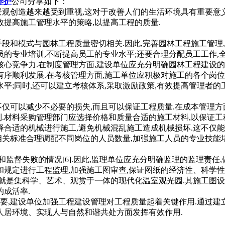
养护
公司分享如下：
观创造越来越受到重视,这对于改善人们的生活环境具有重要意义
提高施工管理水平的策略,以提高工程的质量.
模式与园林工程质量密切相关.因此,完善园林工程施工管理,应从施
员的专业培训,不断提高员工的专业水平;还要合理分配员工工作,
核心竞争力.在制度管理方面,建设单位应充分明确园林工程建设的
有序顺利发展.在考核管理方面,施工单位应积极对施工的各个岗位
平;同时,还可以建立考核体系,采取激励政策,有效提高管理者的
减少不必要的损失,而且可以保证工程质量.在成本管理方面,可以从材
.材料采购管理部门应选择价格和质量合适的施工材料,以保证工程
择合适的机械进行施工,避免机械混乱施工造成机械损坏.这不仅能
关标准合理调配不同岗位的人员数量,加强施工人员的专业技能培
失败的情况[6].因此,监理单位应充分明确监理的监理责任,做好施
行工程监理,加强施工图审查,保证图纸的经济性、科学性和可行性
是集科学、艺术、观赏于一体的现代化温室观光园.其施工
的成活率.
,建设单位加强工程建设管理对工程质量起着关键作用.通过建立
居环境、实现人与自然和谐共处方面发挥有效作用.