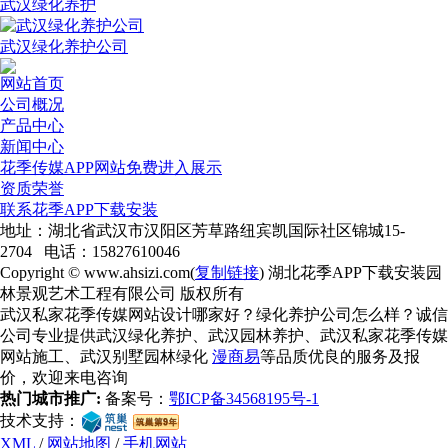
武汉绿化养护
武汉绿化养护公司
网站首页
公司概况
产品中心
新闻中心
花季传媒APP网站免费进入展示
资质荣誉
联系花季APP下载安装
地址：湖北省武汉市汉阳区芳草路纽宾凯国际社区锦城15-
2704 电话：15827610046
Copyright © www.ahsizi.com(
复制链接
) 湖北花季APP下载安装园
林景观艺术工程有限公司 版权所有
武汉私家花季传媒网站设计哪家好？绿化养护公司怎么样？诚信
公司专业提供武汉绿化养护、武汉园林养护、武汉私家花季传媒
网站施工、武汉别墅园林绿化
漫商易
等品质优良的服务及报
价，欢迎来电咨询
热门城市推广:
备案号：
鄂ICP备34568195号-1
技术支持：
XML
/
网站地图
/
手机网站