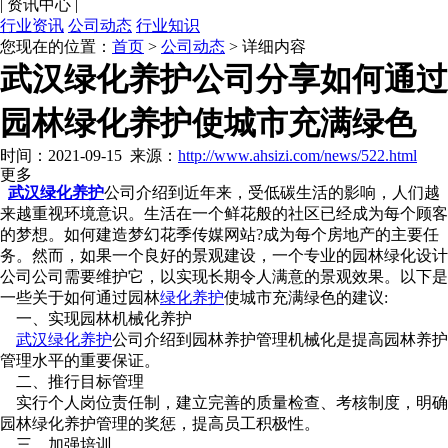
|
资讯中心
|
行业资讯
公司动态
行业知识
您现在的位置：
首页
>
公司动态
> 详细内容
武汉绿化养护公司分享如何通过
园林绿化养护使城市充满绿色
时间：2021-09-15
来源：
http://www.ahsizi.com/news/522.html
更多
武汉绿化养护
公司介绍到近年来，受低碳生活的影响，人们越
来越重视环境意识。生活在一个鲜花般的社区已经成为每个顾客
的梦想。如何建造梦幻花季传媒网站?成为每个房地产的主要任
务。然而，如果一个良好的景观建设，一个专业的园林绿化设计
公司公司需要维护它，以实现长期令人满意的景观效果。以下是
一些关于如何通过园林
绿化养护
使城市充满绿色的建议:
一、实现园林机械化养护
武汉绿化养护
公司介绍到园林养护管理机械化是提高园林养护
管理水平的重要保证。
二、推行目标管理
实行个人岗位责任制，建立完善的质量检查、考核制度，明确
园林绿化养护管理的奖惩，提高员工积极性。
三、加强培训