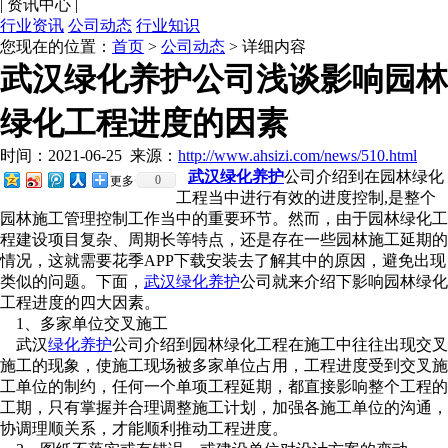
|
资讯中心
|
行业资讯
公司动态
行业知识
您现在的位置：
首页
>
公司动态
> 详细内容
武汉绿化养护公司浅谈影响园林
绿化工程进度的因素
时间：2021-06-25
来源：
http://www.ahsizi.com/news/510.html
武汉绿化养护
公司介绍到在园林绿化
0
更多
工程当中进行有效的进度控制,是整个
园林施工管理控制工作当中的重要环节。然而，由于园林绿化工
程建设项目复杂、周期长等特点，还是存在一些园林施工延期的
情况，这就需要花季APP下载安装去了解其中的原因，避免出现
类似的问题。下面，
武汉绿化养护
公司就来介绍下影响园林绿化
工程进度的四大因素。
1、多家单位交叉施工
武汉
绿化养护
公司介绍到园林绿化工程在施工中往往出现交叉
施工的现象，使施工现场被多家单位占用，工程进度受到交叉施
工单位的制约，任何一个单项工程延期，都直接影响整个工程的
工期，只有掌握并合理调整施工计划，加强各施工单位的沟通，
协调理顺关系，才能顺利推动工程进度。