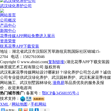
武汉绿化养护公司
网站首页
公司概况
产品中心
新闻中心
花季传媒APP网站免费进入展示
资质荣誉
联系花季APP下载安装
地址：湖北省武汉市汉阳区芳草路纽宾凯国际社区锦城15-
2704 电话：15827610046
Copyright © www.ahsizi.com(
复制链接
) 湖北花季APP下载安装园
林景观艺术工程有限公司 版权所有
武汉私家花季传媒网站设计哪家好？绿化养护公司怎么样？诚信
公司专业提供武汉绿化养护、武汉园林养护、武汉私家花季传媒
网站施工、武汉别墅园林绿化
漫商易
等品质优良的服务及报
价，欢迎来电咨询
热门城市推广:
备案号：
鄂ICP备34568195号-1
技术支持：
XML
/
网站地图
/
手机网站
0
分享到：