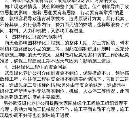
2、图纸不落实或有错误，或建设单位对设计方案的变动
如出现这种情况，就会影响整个施工进度。但个别领导由于政
绩思想的影响，抱着“思想要有新思路，行动要有新举措”的思
想，就很容易导致违背科学技术，违背原设计方案，我行我素，
不操其职，外行领导内行，费力而无绩的弊端，这样即浪费了时
间，材料、人力和机械，又影响工程进度。
3、园林绿化工程的气候制约
雨天会影响园林绿化工程施工的整体工期，如土方回填、树木
种植和道路建设小品的施工等，因此在编制进度计划时，应充分
考虑施工期间的天气情况，及时做好应急预案和防范工作的应急
准备，确保工程建设工期不因天气因素而影响施工进度。
4、园林绿化工程中的资金问题
武汉绿化养护公司介绍到资金不到位，保障措施不力，领导搞
政绩工程，往往使工程在资金得不到落实的情况下，盲目开工建
设，造成先施工后招标的结局;另外由于资金的缺乏，造成园林
绿化工程所需材料无法落实到位，机械、人员停工等情况，此问
题是延缓工程进度的主要原因。
另外武汉绿化养护公司提醒大家园林绿化工程施工组织管理不
合理，劳动力和施工机械配合不当，施工平面布臵不合理，施工
现场协调不好等也会影响施工进度。