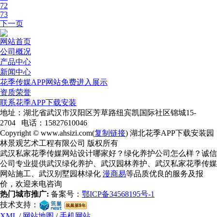
72
73
下一页
网站首页
公司概况
产品中心
新闻中心
花季传媒APP网站免费进入展示
资质荣誉
联系花季APP下载安装
地址：湖北省武汉市汉阳区芳草路纽宾凯国际社区锦城15-
2704 电话：15827610046
Copyright © www.ahsizi.com(
复制链接
) 湖北花季APP下载安装园
林景观艺术工程有限公司 版权所有
武汉私家花季传媒网站设计哪家好？绿化养护公司怎么样？诚信
公司专业提供武汉绿化养护、武汉园林养护、武汉私家花季传媒
网站施工、武汉别墅园林绿化
漫商易
等品质优良的服务及报
价，欢迎来电咨询
热门城市推广:
备案号：
鄂ICP备34568195号-1
技术支持：
XML
/
网站地图
/
手机网站