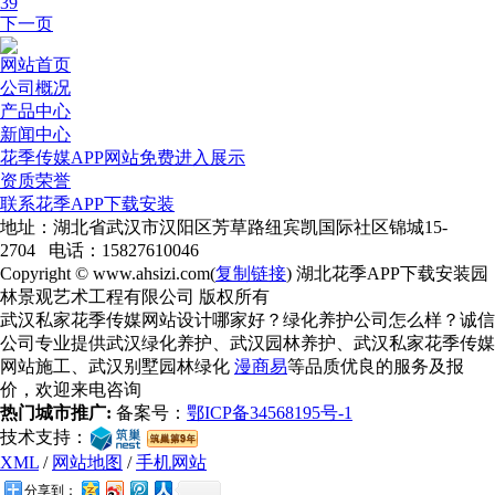
39
下一页
网站首页
公司概况
产品中心
新闻中心
花季传媒APP网站免费进入展示
资质荣誉
联系花季APP下载安装
地址：湖北省武汉市汉阳区芳草路纽宾凯国际社区锦城15-
2704 电话：15827610046
Copyright © www.ahsizi.com(
复制链接
) 湖北花季APP下载安装园
林景观艺术工程有限公司 版权所有
武汉私家花季传媒网站设计哪家好？绿化养护公司怎么样？诚信
公司专业提供武汉绿化养护、武汉园林养护、武汉私家花季传媒
网站施工、武汉别墅园林绿化
漫商易
等品质优良的服务及报
价，欢迎来电咨询
热门城市推广:
备案号：
鄂ICP备34568195号-1
技术支持：
XML
/
网站地图
/
手机网站
分享到：